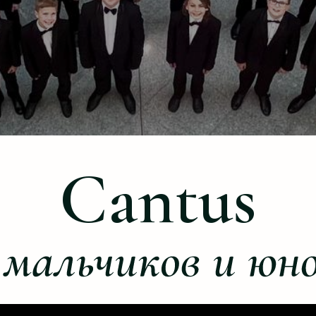
us
Cantus